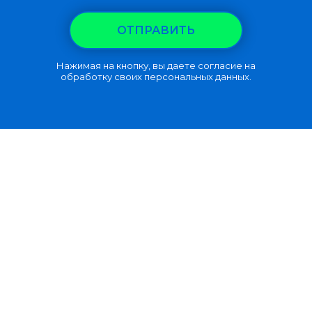
ОТПРАВИТЬ
Нажимая на кнопку, вы даете согласие на
обработку своих персональных данных.
Как работает RTT
Как работает Коучинг
Ментальный Тренинг
Контакты
Политика конфиденциальности
Юридическая информация