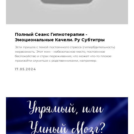
Полный Сеанс Гипнотерапии -
Эмоциональные Качели. Ру Субтитры
Эсти пришла с темой постоянного стресса (гипербдительность)
нервозность. Этот мин - небезопасное место, постоянное
беспокойство и страх переживания, что может что-то плохое
произойти случиться с родственниками, например.
17.05.2024